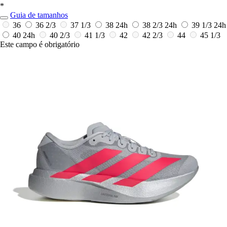
*
Guia de tamanhos
36
36 2/3
37 1/3
38
24h
38 2/3
24h
39 1/3
24h
40
24h
40 2/3
41 1/3
42
42 2/3
44
45 1/3
Este campo é obrigatório