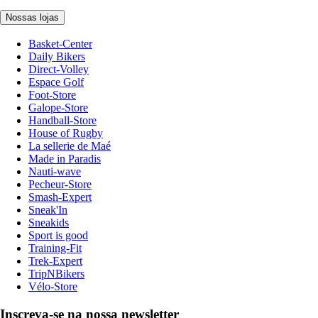
Nossas lojas
Basket-Center
Daily Bikers
Direct-Volley
Espace Golf
Foot-Store
Galope-Store
Handball-Store
House of Rugby
La sellerie de Maé
Made in Paradis
Nauti-wave
Pecheur-Store
Smash-Expert
Sneak'In
Sneakids
Sport is good
Training-Fit
Trek-Expert
TripNBikers
Vélo-Store
Inscreva-se na nossa newsletter