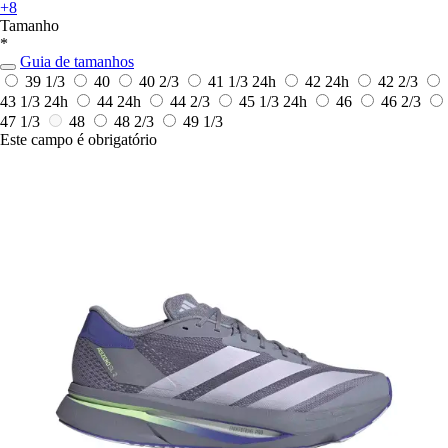
+8
Tamanho
*
Guia de tamanhos
39 1/3
40
40 2/3
41 1/3
24h
42
24h
42 2/3
43 1/3
24h
44
24h
44 2/3
45 1/3
24h
46
46 2/3
47 1/3
48
48 2/3
49 1/3
Este campo é obrigatório