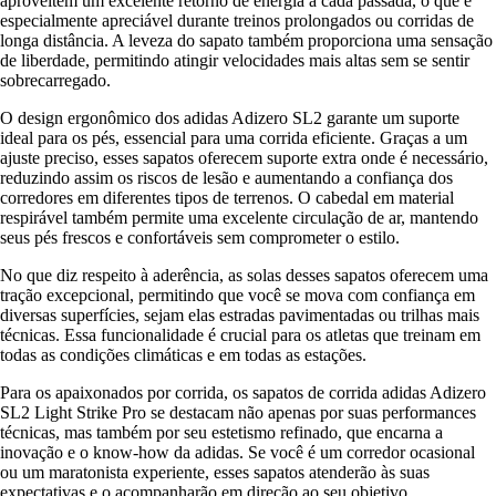
aproveitem um excelente retorno de energia a cada passada, o que é
especialmente apreciável durante treinos prolongados ou corridas de
longa distância. A leveza do sapato também proporciona uma sensação
de liberdade, permitindo atingir velocidades mais altas sem se sentir
sobrecarregado.
O design ergonômico dos adidas Adizero SL2 garante um suporte
ideal para os pés, essencial para uma corrida eficiente. Graças a um
ajuste preciso, esses sapatos oferecem suporte extra onde é necessário,
reduzindo assim os riscos de lesão e aumentando a confiança dos
corredores em diferentes tipos de terrenos. O cabedal em material
respirável também permite uma excelente circulação de ar, mantendo
seus pés frescos e confortáveis sem comprometer o estilo.
No que diz respeito à aderência, as solas desses sapatos oferecem uma
tração excepcional, permitindo que você se mova com confiança em
diversas superfícies, sejam elas estradas pavimentadas ou trilhas mais
técnicas. Essa funcionalidade é crucial para os atletas que treinam em
todas as condições climáticas e em todas as estações.
Para os apaixonados por corrida, os sapatos de corrida adidas Adizero
SL2 Light Strike Pro se destacam não apenas por suas performances
técnicas, mas também por seu estetismo refinado, que encarna a
inovação e o know-how da adidas. Se você é um corredor ocasional
ou um maratonista experiente, esses sapatos atenderão às suas
expectativas e o acompanharão em direção ao seu objetivo.