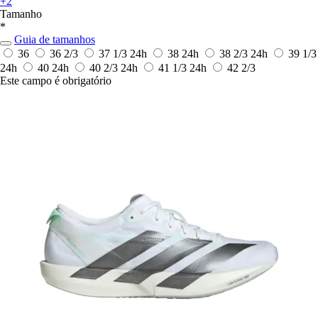
+2
Tamanho
*
Guia de tamanhos
36
36 2/3
37 1/3
24h
38
24h
38 2/3
24h
39 1/3
24h
40
24h
40 2/3
24h
41 1/3
24h
42 2/3
Este campo é obrigatório