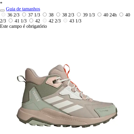
*
Guia de tamanhos
36 2/3
37 1/3
38
38 2/3
39 1/3
40
24h
40
2/3
41 1/3
42
42 2/3
43 1/3
Este campo é obrigatório