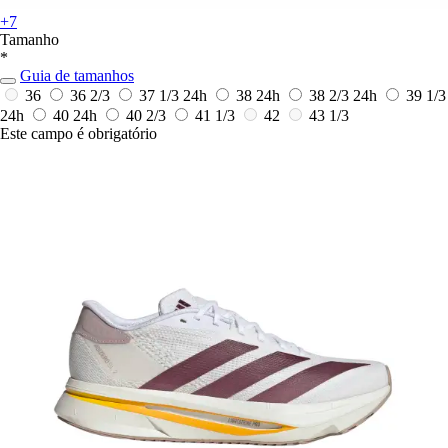
+7
Tamanho
*
Guia de tamanhos
36
36 2/3
37 1/3
24h
38
24h
38 2/3
24h
39 1/3
24h
40
24h
40 2/3
41 1/3
42
43 1/3
Este campo é obrigatório