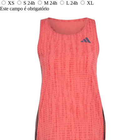
XS
S
24h
M
24h
L
24h
XL
Este campo é obrigatório