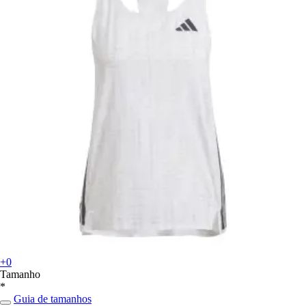
+0
Tamanho
*
Guia de tamanhos