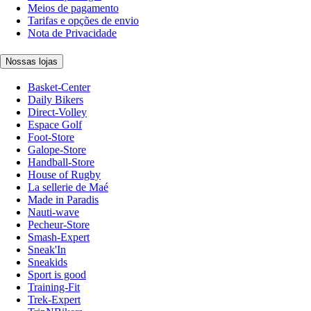
Meios de pagamento
Tarifas e opções de envio
Nota de Privacidade
Nossas lojas
Basket-Center
Daily Bikers
Direct-Volley
Espace Golf
Foot-Store
Galope-Store
Handball-Store
House of Rugby
La sellerie de Maé
Made in Paradis
Nauti-wave
Pecheur-Store
Smash-Expert
Sneak'In
Sneakids
Sport is good
Training-Fit
Trek-Expert