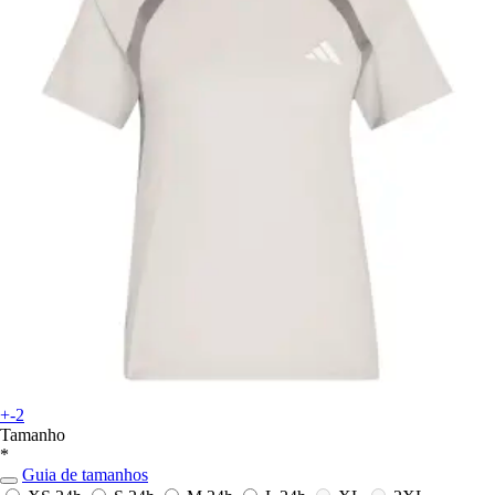
+-2
Tamanho
*
Guia de tamanhos