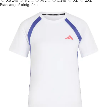
XS
24h
S
24h
M
24h
L
24h
XL
2XL
Este campo é obrigatório