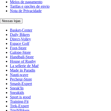
Meios de pagamento
Tarifas e opções de envio
Nota de Privacidade
Nossas lojas
Basket-Center
Daily Bikers
Direct-Volley
Espace Golf
Foot-Store
Galope-Store
Handball-Store
House of Rugby
La sellerie de Maé
Made in Paradis
Nauti-wave
Pecheur-Store
Smash-Expert
Sneak'In
Sneakids
Sport is good
Training-Fit
Trek-Expert
TripNBikers