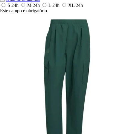
S
24h
M
24h
L
24h
XL
24h
Este campo é obrigatório