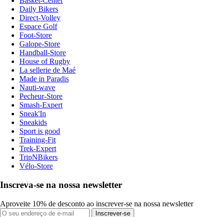
Basket-Center
Daily Bikers
Direct-Volley
Espace Golf
Foot-Store
Galope-Store
Handball-Store
House of Rugby
La sellerie de Maé
Made in Paradis
Nauti-wave
Pecheur-Store
Smash-Expert
Sneak'In
Sneakids
Sport is good
Training-Fit
Trek-Expert
TripNBikers
Vélo-Store
Inscreva-se na nossa newsletter
Aproveite 10% de desconto ao inscrever-se na nossa newsletter
Inscrever-se