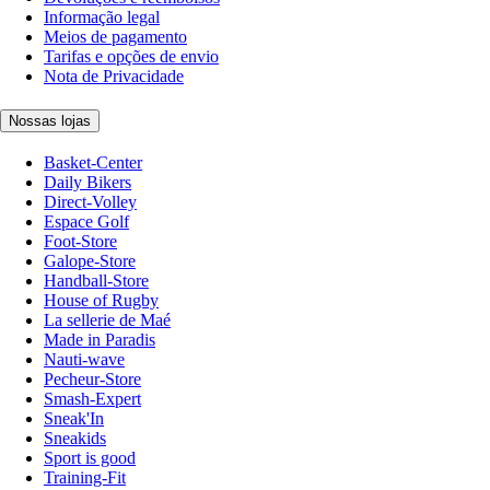
Informação legal
Meios de pagamento
Tarifas e opções de envio
Nota de Privacidade
Nossas lojas
Basket-Center
Daily Bikers
Direct-Volley
Espace Golf
Foot-Store
Galope-Store
Handball-Store
House of Rugby
La sellerie de Maé
Made in Paradis
Nauti-wave
Pecheur-Store
Smash-Expert
Sneak'In
Sneakids
Sport is good
Training-Fit