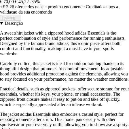
€ 70,00
€ 45,22
-35%
+€ 2,26
oferecidos na sua proxima encomenda
Creditados apos a
validacao da sua encomenda
Loading...
Descrição
A sweatshirt jacket with a zippered hood adidas Essentials is the
perfect combination of style and performance for running enthusiasts.
Designed by the famous brand adidas, this iconic piece offers both
comfort and functionality, making it a must-have in your sports
wardrobe.
Carefully crafted, this jacket is ideal for outdoor training thanks to its
thoughtful design that promotes freedom of movement. Its adjustable
hood provides additional protection against the elements, allowing you
to stay focused on your performance, no matter the weather conditions.
Practical details, such as zippered pockets, offer secure storage for your
essentials, whether it's keys, your phone, or small accessories. The
zippered front closure makes it easy to put on and take off quickly,
which is especially appreciated after an intense workout.
The jacket adidas Essentials also embodies a casual style, perfect for
relaxing moments after a run. This model pairs easily with other
sportswear or your everyday outfit, allowing you to showcase a sporty-