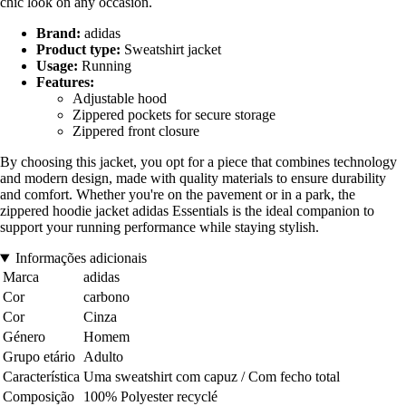
chic look on any occasion.
Brand:
adidas
Product type:
Sweatshirt jacket
Usage:
Running
Features:
Adjustable hood
Zippered pockets for secure storage
Zippered front closure
By choosing this jacket, you opt for a piece that combines technology
and modern design, made with quality materials to ensure durability
and comfort. Whether you're on the pavement or in a park, the
zippered hoodie jacket adidas Essentials is the ideal companion to
support your running performance while staying stylish.
Informações adicionais
Marca
adidas
Cor
carbono
Cor
Cinza
Género
Homem
Grupo etário
Adulto
Característica
Uma sweatshirt com capuz / Com fecho total
Composição
100% Polyester recyclé