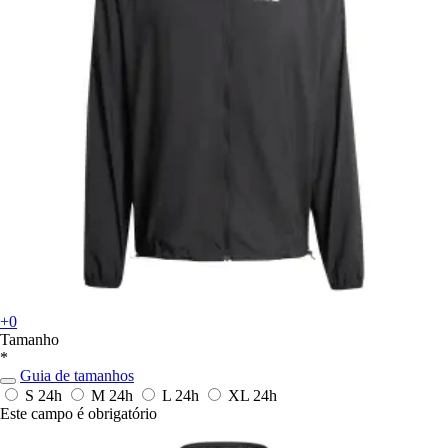
+0
Tamanho
*
Guia de tamanhos
S
24h
M
24h
L
24h
XL
24h
Este campo é obrigatório