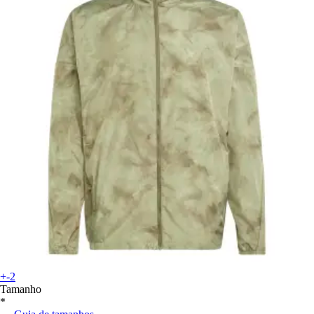
+-2
Tamanho
*