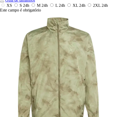
Guia de tamanhos
XS
S
24h
M
24h
L
24h
XL
24h
2XL
24h
Este campo é obrigatório