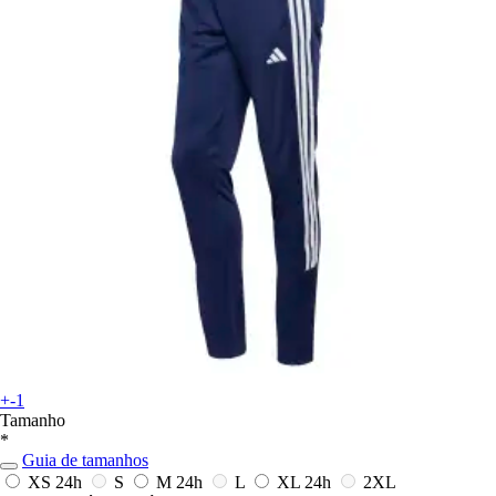
+-1
Tamanho
*
Guia de tamanhos
XS
24h
S
M
24h
L
XL
24h
2XL