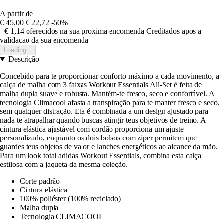
A partir de
€ 45,00
€ 22,72
-50%
+€ 1,14
oferecidos na sua proxima encomenda
Creditados apos a
validacao da sua encomenda
Loading...
Descrição
Concebido para te proporcionar conforto máximo a cada movimento, a
calça de malha com 3 faixas Workout Essentials All-Set é feita de
malha dupla suave e robusta. Mantém-te fresco, seco e confortável. A
tecnologia Climacool afasta a transpiração para te manter fresco e seco,
sem qualquer distração. Ela é combinada a um design ajustado para
nada te atrapalhar quando buscas atingir teus objetivos de treino. A
cintura elástica ajustável com cordão proporciona um ajuste
personalizado, enquanto os dois bolsos com zíper permitem que
guardes teus objetos de valor e lanches energéticos ao alcance da mão.
Para um look total adidas Workout Essentials, combina esta calça
estilosa com a jaqueta da mesma coleção.
Corte padrão
Cintura elástica
100% poliéster (100% reciclado)
Malha dupla
Tecnologia CLIMACOOL