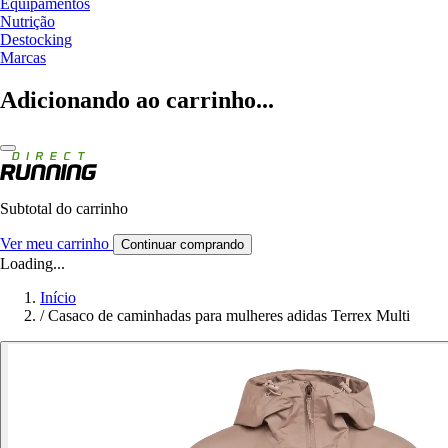
Equipamentos
Nutrição
Destocking
Marcas
Adicionando ao carrinho...
Subtotal do carrinho
Ver meu carrinho
Continuar comprando
Loading...
Início
/
Casaco de caminhadas para mulheres adidas Terrex Multi