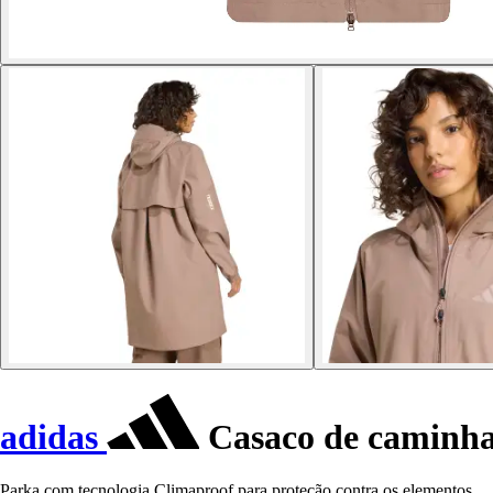
adidas
Casaco de caminha
Parka com tecnologia Climaproof para proteção contra os elementos.