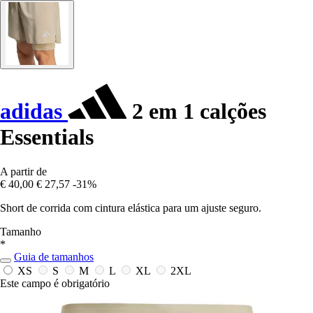
adidas
2 em 1 calções
Essentials
A partir de
€ 40,00
€ 27,57
-31%
Short de corrida com cintura elástica para um ajuste seguro.
Tamanho
*
Guia de tamanhos
XS
S
M
L
XL
2XL
Este campo é obrigatório