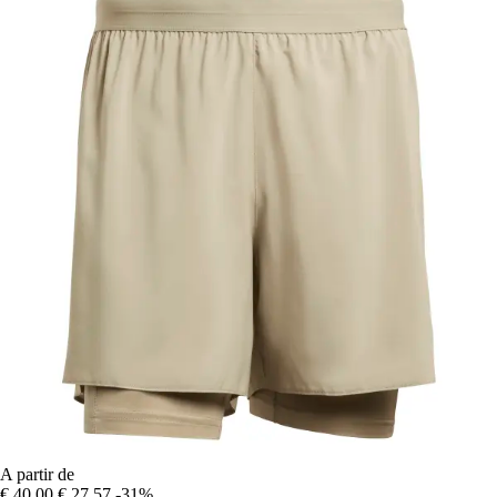
A partir de
€ 40,00
€ 27,57
-31%