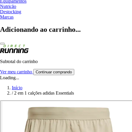
Equipamentos
Nutrição
Destocking
Marcas
Adicionando ao carrinho...
Subtotal do carrinho
Ver meu carrinho
Continuar comprando
Loading...
Início
/
2 em 1 calções adidas Essentials