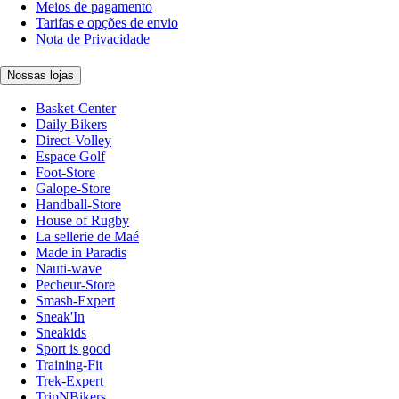
Meios de pagamento
Tarifas e opções de envio
Nota de Privacidade
Nossas lojas
Basket-Center
Daily Bikers
Direct-Volley
Espace Golf
Foot-Store
Galope-Store
Handball-Store
House of Rugby
La sellerie de Maé
Made in Paradis
Nauti-wave
Pecheur-Store
Smash-Expert
Sneak'In
Sneakids
Sport is good
Training-Fit
Trek-Expert
TripNBikers