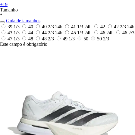
+19
Tamanho
*
Guia de tamanhos
39 1/3
40
40 2/3
24h
41 1/3
24h
42
42 2/3
24h
43 1/3
44
44 2/3
24h
45 1/3
24h
46
24h
46 2/3
47 1/3
48
48 2/3
49 1/3
50
50 2/3
Este campo é obrigatório