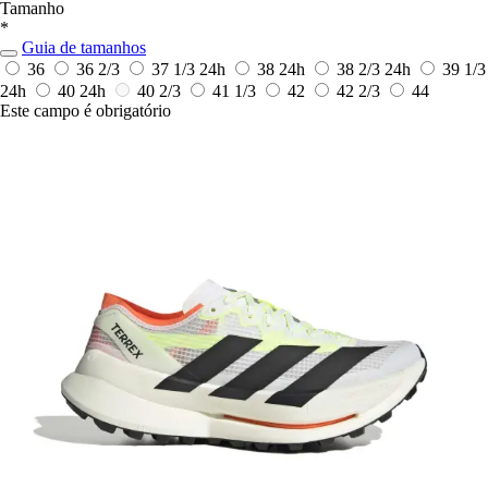
Tamanho
*
Guia de tamanhos
36
36 2/3
37 1/3
24h
38
24h
38 2/3
24h
39 1/3
24h
40
24h
40 2/3
41 1/3
42
42 2/3
44
Este campo é obrigatório