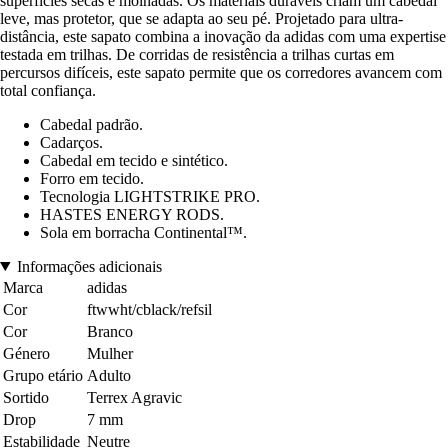
superfícies secas e molhadas. Os materiais duráveis criam um cabedal
leve, mas protetor, que se adapta ao seu pé. Projetado para ultra-
distância, este sapato combina a inovação da adidas com uma expertise
testada em trilhas. De corridas de resistência a trilhas curtas em
percursos difíceis, este sapato permite que os corredores avancem com
total confiança.
Cabedal padrão.
Cadarços.
Cabedal em tecido e sintético.
Forro em tecido.
Tecnologia LIGHTSTRIKE PRO.
HASTES ENERGY RODS.
Sola em borracha Continental™.
Informações adicionais
Marca
adidas
Cor
ftwwht/cblack/refsil
Cor
Branco
Género
Mulher
Grupo etário
Adulto
Sortido
Terrex Agravic
Drop
7 mm
Estabilidade
Neutre