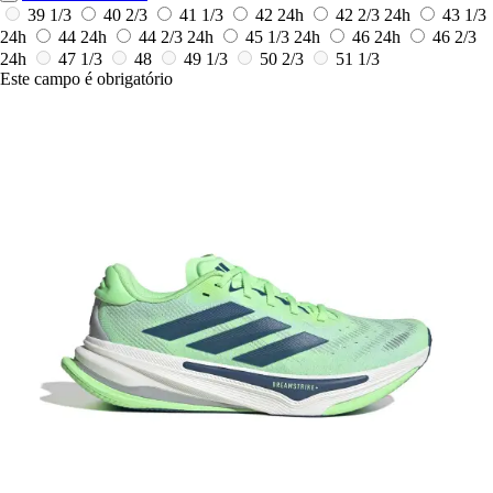
39 1/3
40 2/3
41 1/3
42
24h
42 2/3
24h
43 1/3
24h
44
24h
44 2/3
24h
45 1/3
24h
46
24h
46 2/3
24h
47 1/3
48
49 1/3
50 2/3
51 1/3
Este campo é obrigatório