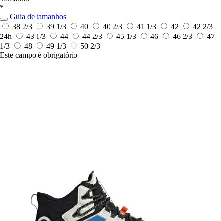
*
Guia de tamanhos
38 2/3
39 1/3
40
40 2/3
41 1/3
42
42 2/3
24h
43 1/3
44
44 2/3
45 1/3
46
46 2/3
47
1/3
48
49 1/3
50 2/3
Este campo é obrigatório