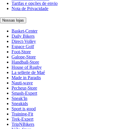
Tarifas e opções de envio
Nota de Privacidade
Nossas lojas
Basket-Center
Daily Bikers
Direct-Volley
Espace Golf
Foot-Store
Galope-Store
Handball-Store
House of Rugby
La sellerie de Maé
Made in Paradis
Nauti-wave
Pecheur-Store
Smash-Expert
Sneak'In
Sneakids
Sport is good
Training-Fit
Trek-Expert
TripNBikers