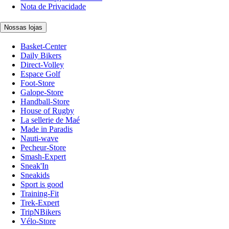
Nota de Privacidade
Nossas lojas
Basket-Center
Daily Bikers
Direct-Volley
Espace Golf
Foot-Store
Galope-Store
Handball-Store
House of Rugby
La sellerie de Maé
Made in Paradis
Nauti-wave
Pecheur-Store
Smash-Expert
Sneak'In
Sneakids
Sport is good
Training-Fit
Trek-Expert
TripNBikers
Vélo-Store