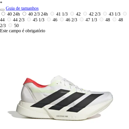
*
Guia de tamanhos
40
24h
40 2/3
24h
41 1/3
42
42 2/3
43 1/3
44
44 2/3
45 1/3
46
46 2/3
47 1/3
48
48
2/3
50
Este campo é obrigatório