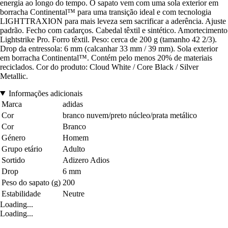
energia ao longo do tempo. O sapato vem com uma sola exterior em
borracha Continental™ para uma transição ideal e com tecnologia
LIGHTTRAXION para mais leveza sem sacrificar a aderência. Ajuste
padrão. Fecho com cadarços. Cabedal têxtil e sintético. Amortecimento
Lightstrike Pro. Forro têxtil. Peso: cerca de 200 g (tamanho 42 2/3).
Drop da entressola: 6 mm (calcanhar 33 mm / 39 mm). Sola exterior
em borracha Continental™. Contém pelo menos 20% de materiais
reciclados. Cor do produto: Cloud White / Core Black / Silver
Metallic.
Informações adicionais
Marca
adidas
Cor
branco nuvem/preto núcleo/prata metálico
Cor
Branco
Género
Homem
Grupo etário
Adulto
Sortido
Adizero Adios
Drop
6 mm
Peso do sapato (g)
200
Estabilidade
Neutre
Loading...
Loading...