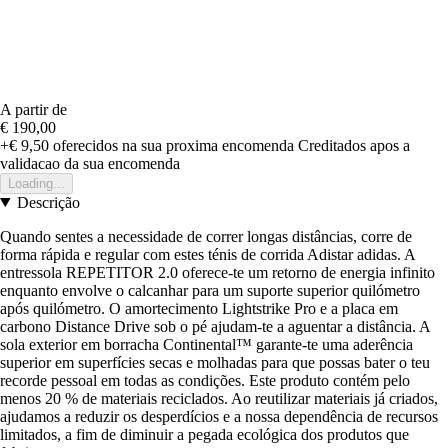
A partir de
€ 190,00
+€ 9,50
oferecidos na sua proxima encomenda
Creditados apos a
validacao da sua encomenda
Loading...
Descrição
Quando sentes a necessidade de correr longas distâncias, corre de
forma rápida e regular com estes ténis de corrida Adistar adidas. A
entressola REPETITOR 2.0 oferece-te um retorno de energia infinito
enquanto envolve o calcanhar para um suporte superior quilómetro
após quilómetro. O amortecimento Lightstrike Pro e a placa em
carbono Distance Drive sob o pé ajudam-te a aguentar a distância. A
sola exterior em borracha Continental™ garante-te uma aderência
superior em superfícies secas e molhadas para que possas bater o teu
recorde pessoal em todas as condições. Este produto contém pelo
menos 20 % de materiais reciclados. Ao reutilizar materiais já criados,
ajudamos a reduzir os desperdícios e a nossa dependência de recursos
limitados, a fim de diminuir a pegada ecológica dos produtos que