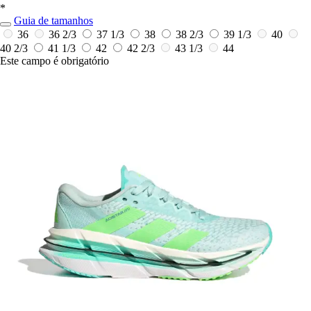
*
Guia de tamanhos
36
36 2/3
37 1/3
38
38 2/3
39 1/3
40
40 2/3
41 1/3
42
42 2/3
43 1/3
44
Este campo é obrigatório