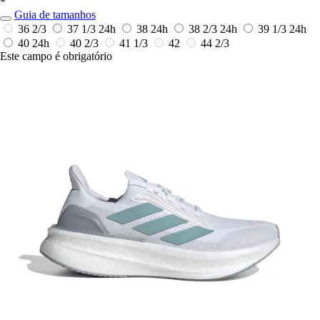
*
Guia de tamanhos
36 2/3
37 1/3
24h
38
24h
38 2/3
24h
39 1/3
24h
40
24h
40 2/3
41 1/3
42
44 2/3
Este campo é obrigatório