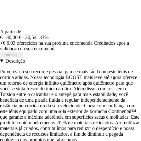
A partir de
€ 180,00
€ 120,54
-33%
+€ 6,03
oferecidos na sua proxima encomenda
Creditados apos a
validacao da sua encomenda
Loading...
Descrição
Pulverizar o seu recorde pessoal parece mais fácil com este ténis de
corrida adidas. Nossa tecnologia BOOST mais leve até agora oferece
um retorno de energia infinito quilômetro após quilômetro para que
você se sinta fresco do início ao fim. Além disso, com o sistema
Torsion entre o calcanhar e o antepé para mais estabilidade, você
beneficia de uma pisada fluida e regular, independentemente da
distância percorrida ou da sua velocidade. Corra com confiança com
este tênis equipado com uma sola exterior de borracha Continental™
que garante a máxima aderência em superfícies secas e molhadas. Este
produto contém pelo menos 20 % de materiais reciclados. Ao reutilizar
materiais já criados, contribuímos para reduzir o desperdício e nossa
dependência de recursos limitados, a fim de diminuir a pegada
ecológica dos produtos que fabricamos.