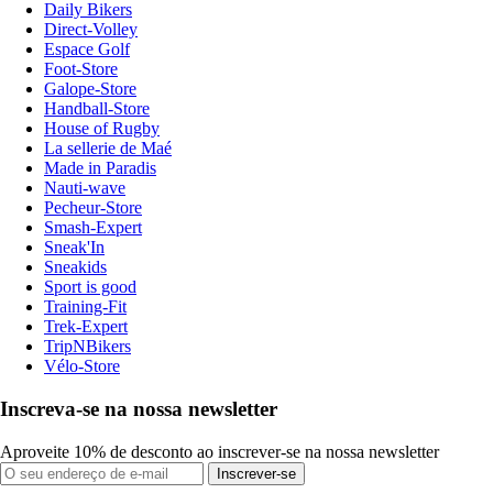
Daily Bikers
Direct-Volley
Espace Golf
Foot-Store
Galope-Store
Handball-Store
House of Rugby
La sellerie de Maé
Made in Paradis
Nauti-wave
Pecheur-Store
Smash-Expert
Sneak'In
Sneakids
Sport is good
Training-Fit
Trek-Expert
TripNBikers
Vélo-Store
Inscreva-se na nossa newsletter
Aproveite 10% de desconto ao inscrever-se na nossa newsletter
Inscrever-se