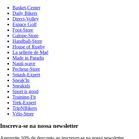
Basket-Center
Daily Bikers
Direct-Volley
Espace Golf
Foot-Store
Galope-Store
Handball-Store
House of Rugby
La sellerie de Maé
Made in Paradis
Nauti-wave
Pecheur-Store
Smash-Expert
Sneak'In
Sneakids
Sport is good
Training-Fit
Trek-Expert
TripNBikers
Vélo-Store
Inscreva-se na nossa newsletter
Aproveite 10% de desconto ao inscrever-se na nossa newsletter