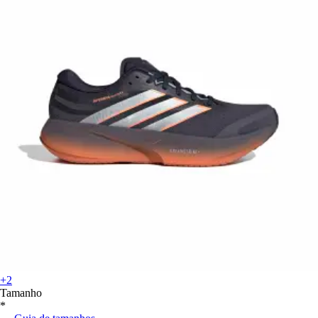
+2
Tamanho
*