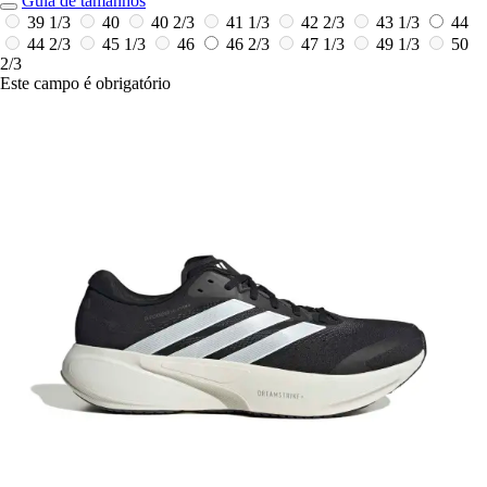
Guia de tamanhos
39 1/3
40
40 2/3
41 1/3
42 2/3
43 1/3
44
44 2/3
45 1/3
46
46 2/3
47 1/3
49 1/3
50
2/3
Este campo é obrigatório