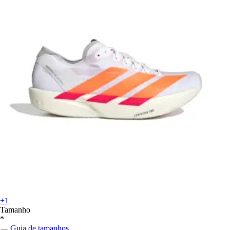
+1
Tamanho
*
Guia de tamanhos