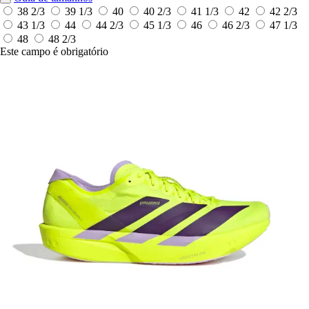
38 2/3
39 1/3
40
40 2/3
41 1/3
42
42 2/3
43 1/3
44
44 2/3
45 1/3
46
46 2/3
47 1/3
48
48 2/3
Este campo é obrigatório