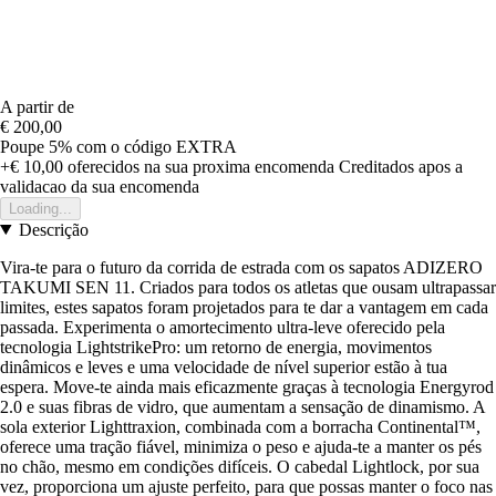
A partir de
€ 200,00
Poupe 5%
com o código
EXTRA
+€ 10,00
oferecidos na sua proxima encomenda
Creditados apos a
validacao da sua encomenda
Loading...
Descrição
Vira-te para o futuro da corrida de estrada com os sapatos ADIZERO
TAKUMI SEN 11. Criados para todos os atletas que ousam ultrapassar
limites, estes sapatos foram projetados para te dar a vantagem em cada
passada. Experimenta o amortecimento ultra-leve oferecido pela
tecnologia LightstrikePro: um retorno de energia, movimentos
dinâmicos e leves e uma velocidade de nível superior estão à tua
espera. Move-te ainda mais eficazmente graças à tecnologia Energyrod
2.0 e suas fibras de vidro, que aumentam a sensação de dinamismo. A
sola exterior Lighttraxion, combinada com a borracha Continental™,
oferece uma tração fiável, minimiza o peso e ajuda-te a manter os pés
no chão, mesmo em condições difíceis. O cabedal Lightlock, por sua
vez, proporciona um ajuste perfeito, para que possas manter o foco nas