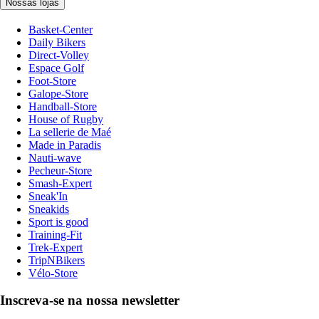
Nossas lojas
Basket-Center
Daily Bikers
Direct-Volley
Espace Golf
Foot-Store
Galope-Store
Handball-Store
House of Rugby
La sellerie de Maé
Made in Paradis
Nauti-wave
Pecheur-Store
Smash-Expert
Sneak'In
Sneakids
Sport is good
Training-Fit
Trek-Expert
TripNBikers
Vélo-Store
Inscreva-se na nossa newsletter