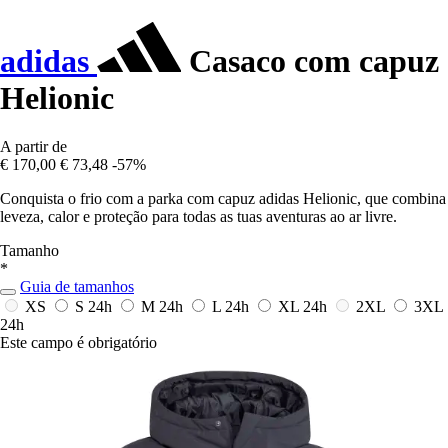
adidas
Casaco com capuz
Helionic
A partir de
€ 170,00
€ 73,48
-57%
Conquista o frio com a parka com capuz adidas Helionic, que combina
leveza, calor e proteção para todas as tuas aventuras ao ar livre.
Tamanho
*
Guia de tamanhos
XS
S
24h
M
24h
L
24h
XL
24h
2XL
3XL
24h
Este campo é obrigatório