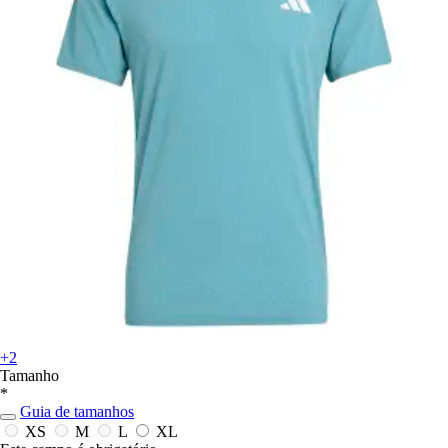
+2
Tamanho
*
Guia de tamanhos
XS
M
L
XL