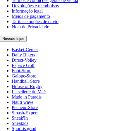
Termos e condições gerais de venda
Devoluções e reembolsos
Informação legal
Meios de pagamento
Tarifas e opções de envio
Nota de Privacidade
Nossas lojas
Basket-Center
Daily Bikers
Direct-Volley
Espace Golf
Foot-Store
Galope-Store
Handball-Store
House of Rugby
La sellerie de Maé
Made in Paradis
Nauti-wave
Pecheur-Store
Smash-Expert
Sneak'In
Sneakids
Sport is good