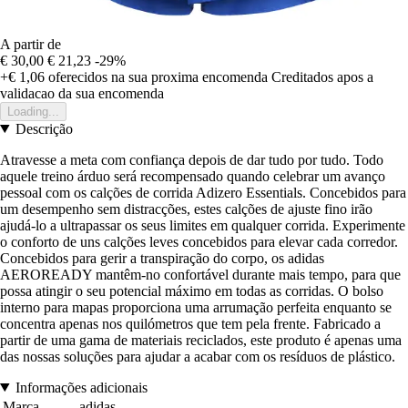
A partir de
€ 30,00
€ 21,23
-29%
+€ 1,06
oferecidos na sua proxima encomenda
Creditados apos a
validacao da sua encomenda
Loading...
Descrição
Atravesse a meta com confiança depois de dar tudo por tudo. Todo
aquele treino árduo será recompensado quando celebrar um avanço
pessoal com os calções de corrida Adizero Essentials. Concebidos para
um desempenho sem distracções, estes calções de ajuste fino irão
ajudá-lo a ultrapassar os seus limites em qualquer corrida. Experimente
o conforto de uns calções leves concebidos para elevar cada corredor.
Concebidos para gerir a transpiração do corpo, os adidas
AEROREADY mantêm-no confortável durante mais tempo, para que
possa atingir o seu potencial máximo em todas as corridas. O bolso
interno para mapas proporciona uma arrumação perfeita enquanto se
concentra apenas nos quilómetros que tem pela frente. Fabricado a
partir de uma gama de materiais reciclados, este produto é apenas uma
das nossas soluções para ajudar a acabar com os resíduos de plástico.
Informações adicionais
Marca
adidas