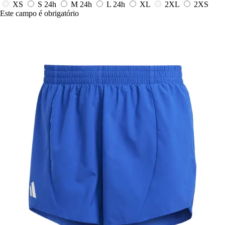
XS
S
24h
M
24h
L
24h
XL
2XL
2XS
Este campo é obrigatório