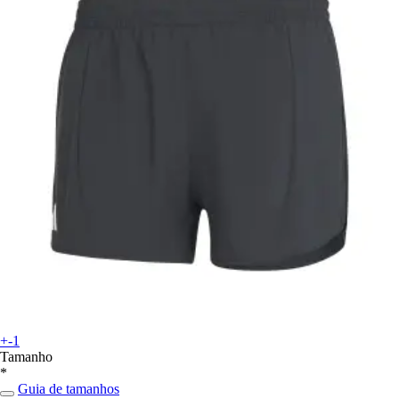
+-1
Tamanho
*
Guia de tamanhos