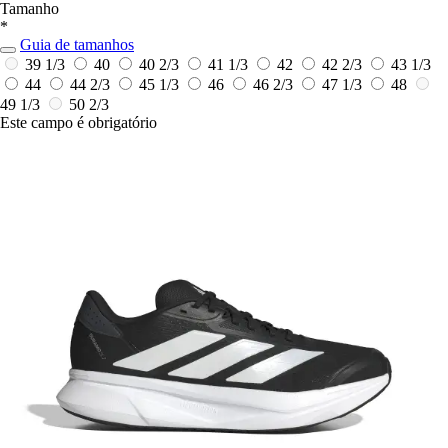
Tamanho
*
Guia de tamanhos
39 1/3
40
40 2/3
41 1/3
42
42 2/3
43 1/3
44
44 2/3
45 1/3
46
46 2/3
47 1/3
48
49 1/3
50 2/3
Este campo é obrigatório