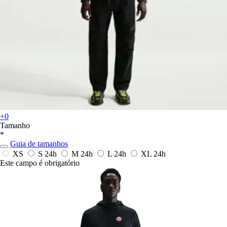
+0
Tamanho
*
Guia de tamanhos
XS
S
24h
M
24h
L
24h
XL
24h
Este campo é obrigatório