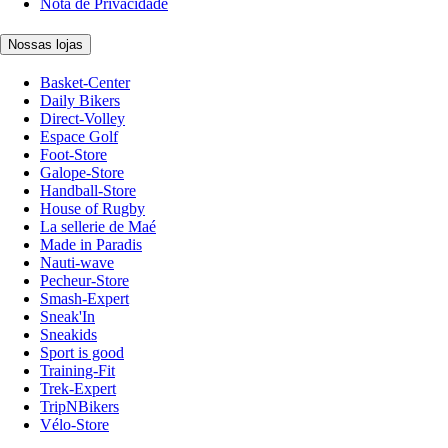
Nota de Privacidade
Nossas lojas
Basket-Center
Daily Bikers
Direct-Volley
Espace Golf
Foot-Store
Galope-Store
Handball-Store
House of Rugby
La sellerie de Maé
Made in Paradis
Nauti-wave
Pecheur-Store
Smash-Expert
Sneak'In
Sneakids
Sport is good
Training-Fit
Trek-Expert
TripNBikers
Vélo-Store