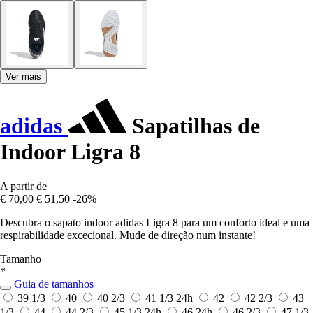
Ver mais
adidas
Sapatilhas de
Indoor Ligra 8
A partir de
€ 70,00
€ 51,50
-26%
Descubra o sapato indoor adidas Ligra 8 para um conforto ideal e uma
respirabilidade excecional. Mude de direção num instante!
Tamanho
*
Guia de tamanhos
39 1/3
40
40 2/3
41 1/3
24h
42
42 2/3
43
1/3
44
44 2/3
45 1/3
24h
46
24h
46 2/3
47 1/3