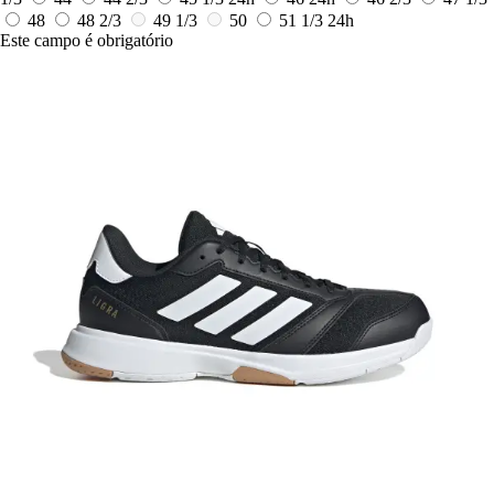
48
48 2/3
49 1/3
50
51 1/3
24h
Este campo é obrigatório