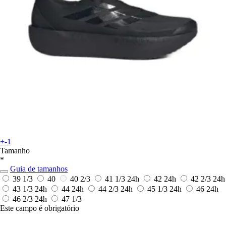
+-1
Tamanho
*
Guia de tamanhos
39 1/3
40
40 2/3
41 1/3
24h
42
24h
42 2/3
24h
43 1/3
24h
44
24h
44 2/3
24h
45 1/3
24h
46
24h
46 2/3
24h
47 1/3
Este campo é obrigatório