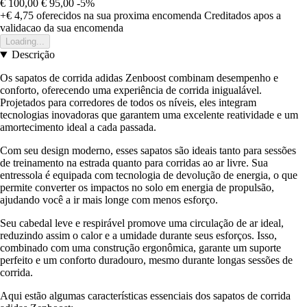
€ 100,00
€ 95,00
-5%
+€ 4,75
oferecidos na sua proxima encomenda
Creditados apos a
validacao da sua encomenda
Loading...
Descrição
Os sapatos de corrida adidas Zenboost combinam desempenho e
conforto, oferecendo uma experiência de corrida inigualável.
Projetados para corredores de todos os níveis, eles integram
tecnologias inovadoras que garantem uma excelente reatividade e um
amortecimento ideal a cada passada.
Com seu design moderno, esses sapatos são ideais tanto para sessões
de treinamento na estrada quanto para corridas ao ar livre. Sua
entressola é equipada com tecnologia de devolução de energia, o que
permite converter os impactos no solo em energia de propulsão,
ajudando você a ir mais longe com menos esforço.
Seu cabedal leve e respirável promove uma circulação de ar ideal,
reduzindo assim o calor e a umidade durante seus esforços. Isso,
combinado com uma construção ergonômica, garante um suporte
perfeito e um conforto duradouro, mesmo durante longas sessões de
corrida.
Aqui estão algumas características essenciais dos sapatos de corrida