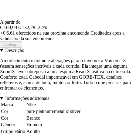
A partir de
€ 169,99
€ 132,28
-22%
+€ 6,61
oferecidos na sua proxima encomenda
Creditados apos a
validacao da sua encomenda
Loading...
Descrição
Amortecimento máximo e alterações para o inverno: a Vomero 18
t'assura sensações incríveis a cada corrida. Ela integra uma espuma
ZoomX leve sobreposta a uma espuma ReactX reativa na entressola.
Conforto total. Cabedal impermeável em GORE-TEX, detalhes
refletivos e, acima de tudo, muito conforto. Tudo o que precisas para
enfrentar os elementos.
Informações adicionais
Marca
Nike
Cor
pure platinum/metallic silver
Cor
Branco
Género
Homem
Grupo etário
Adulto