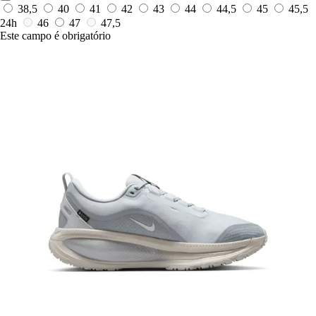
38,5
40
41
42
43
44
44,5
45
45,5
24h
46
47
47,5
Este campo é obrigatório