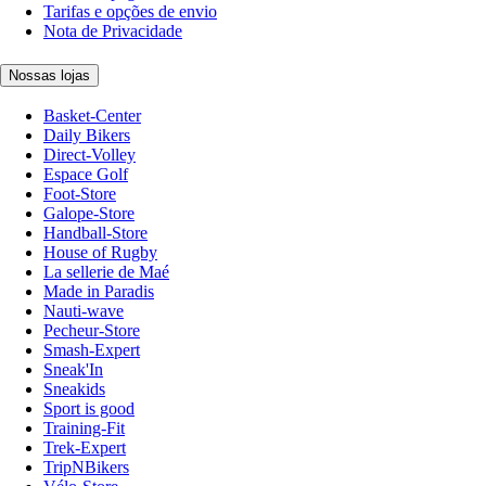
Tarifas e opções de envio
Nota de Privacidade
Nossas lojas
Basket-Center
Daily Bikers
Direct-Volley
Espace Golf
Foot-Store
Galope-Store
Handball-Store
House of Rugby
La sellerie de Maé
Made in Paradis
Nauti-wave
Pecheur-Store
Smash-Expert
Sneak'In
Sneakids
Sport is good
Training-Fit
Trek-Expert
TripNBikers