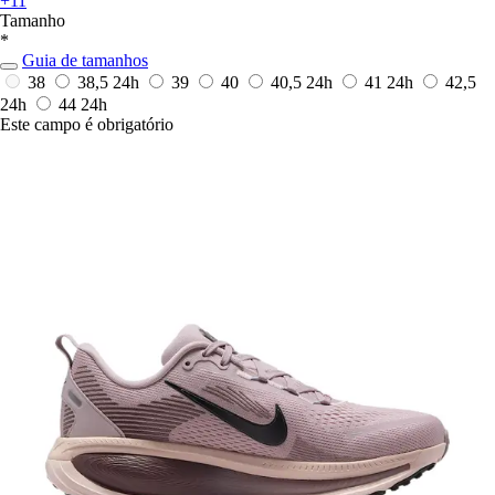
+11
Tamanho
*
Guia de tamanhos
38
38,5
24h
39
40
40,5
24h
41
24h
42,5
24h
44
24h
Este campo é obrigatório