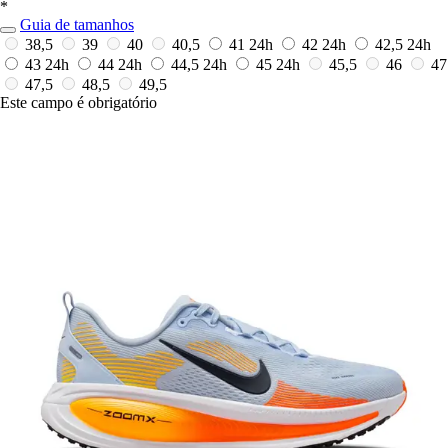
*
Guia de tamanhos
38,5
39
40
40,5
41
24h
42
24h
42,5
24h
43
24h
44
24h
44,5
24h
45
24h
45,5
46
47
47,5
48,5
49,5
Este campo é obrigatório