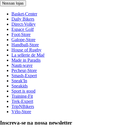
Nossas lojas
Basket-Center
Daily Bikers
Direct-Volley
Espace Golf
Foot-Store
Galope-Store
Handball-Store
House of Rugby
La sellerie de Maé
Made in Paradis
Nauti-wave
Pecheur-Store
Smash-Expert
Sneak'In
Sneakids
Sport is good
Training-Fit
Trek-Expert
TripNBikers
Vélo-Store
Inscreva-se na nossa newsletter