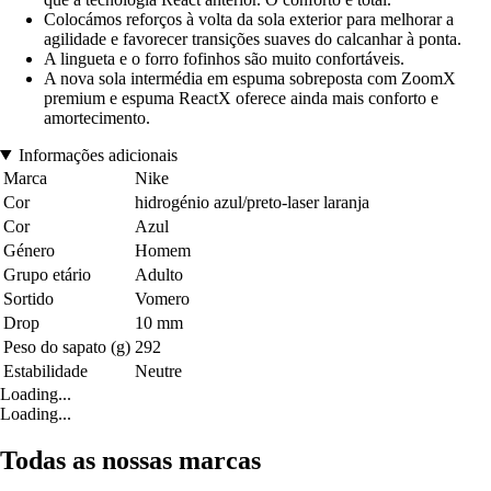
Colocámos reforços à volta da sola exterior para melhorar a
agilidade e favorecer transições suaves do calcanhar à ponta.
A lingueta e o forro fofinhos são muito confortáveis.
A nova sola intermédia em espuma sobreposta com ZoomX
premium e espuma ReactX oferece ainda mais conforto e
amortecimento.
Informações adicionais
Marca
Nike
Cor
hidrogénio azul/preto-laser laranja
Cor
Azul
Género
Homem
Grupo etário
Adulto
Sortido
Vomero
Drop
10 mm
Peso do sapato (g)
292
Estabilidade
Neutre
Loading...
Loading...
Todas as nossas marcas