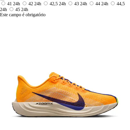
41
24h
42
24h
42,5
24h
43
24h
44
24h
44,5
24h
45
24h
Este campo é obrigatório