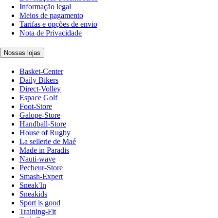
Informação legal
Meios de pagamento
Tarifas e opções de envio
Nota de Privacidade
Nossas lojas
Basket-Center
Daily Bikers
Direct-Volley
Espace Golf
Foot-Store
Galope-Store
Handball-Store
House of Rugby
La sellerie de Maé
Made in Paradis
Nauti-wave
Pecheur-Store
Smash-Expert
Sneak'In
Sneakids
Sport is good
Training-Fit