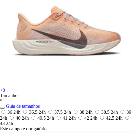
+0
Tamanho
*
Guia de tamanhos
36
24h
36,5
24h
37,5
24h
38
24h
38,5
24h
39
24h
40
24h
40,5
24h
41
24h
42
24h
42,5
24h
43
24h
Este campo é obrigatório