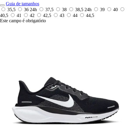
Guia de tamanhos
35,5
36
24h
37,5
38
38,5
24h
39
40
40,5
41
42
42,5
43
44
44,5
Este campo é obrigatório