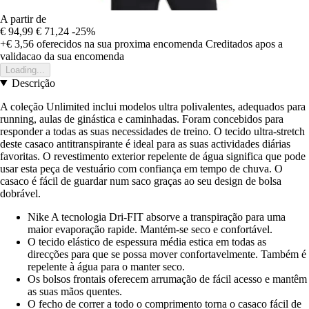
A partir de
€ 94,99
€ 71,24
-25%
+€ 3,56
oferecidos na sua proxima encomenda
Creditados apos a
validacao da sua encomenda
Loading...
Descrição
A coleção Unlimited inclui modelos ultra polivalentes, adequados para
running, aulas de ginástica e caminhadas. Foram concebidos para
responder a todas as suas necessidades de treino. O tecido ultra-stretch
deste casaco antitranspirante é ideal para as suas actividades diárias
favoritas. O revestimento exterior repelente de água significa que pode
usar esta peça de vestuário com confiança em tempo de chuva. O
casaco é fácil de guardar num saco graças ao seu design de bolsa
dobrável.
Nike A tecnologia Dri-FIT absorve a transpiração para uma
maior evaporação rapide. Mantém-se seco e confortável.
O tecido elástico de espessura média estica em todas as
direcções para que se possa mover confortavelmente. Também é
repelente à água para o manter seco.
Os bolsos frontais oferecem arrumação de fácil acesso e mantêm
as suas mãos quentes.
O fecho de correr a todo o comprimento torna o casaco fácil de