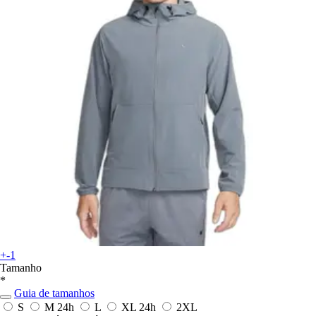
+-1
Tamanho
*
Guia de tamanhos
S
M
24h
L
XL
24h
2XL