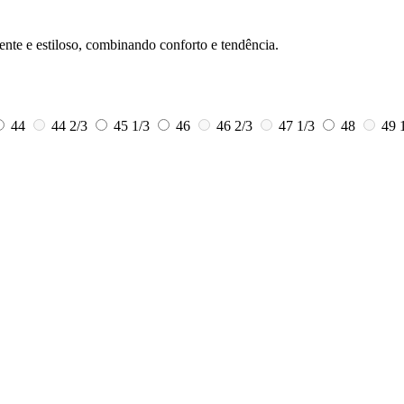
iente e estiloso, combinando conforto e tendência.
44
44 2/3
45 1/3
46
46 2/3
47 1/3
48
49 