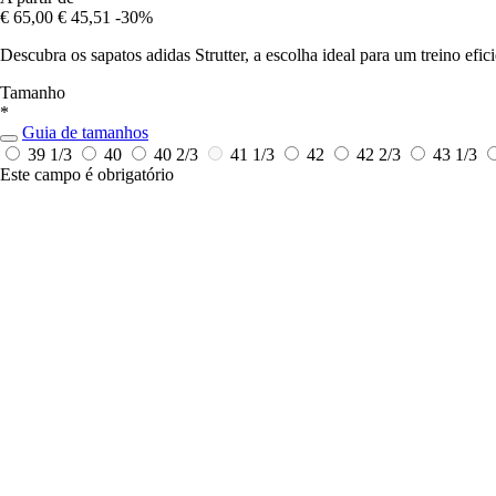
€ 65,00
€ 45,51
-30%
Descubra os sapatos adidas Strutter, a escolha ideal para um treino efic
Tamanho
*
Guia de tamanhos
39 1/3
40
40 2/3
41 1/3
42
42 2/3
43 1/3
Este campo é obrigatório