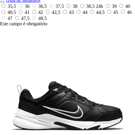
Guia de tamanhos
35,5
36
36,5
37,5
38
38,5
24h
39
40
40,5
41
42
42,5
43
44
44,5
45
46
47
47,5
48,5
Este campo é obrigatório