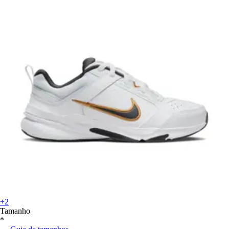
+2
Tamanho
*