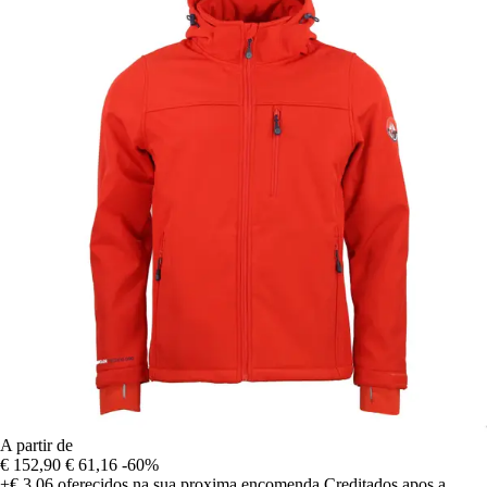
A partir de
€ 152,90
€ 61,16
-60%
+€ 3,06
oferecidos na sua proxima encomenda
Creditados apos a