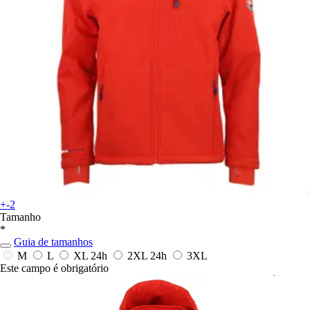
+-2
Tamanho
*
Guia de tamanhos
M
L
XL
24h
2XL
24h
3XL
Este campo é obrigatório