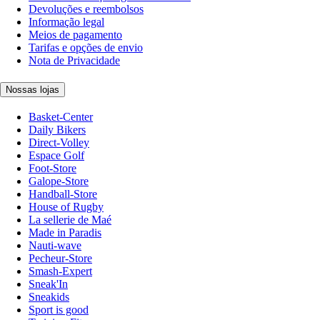
Devoluções e reembolsos
Informação legal
Meios de pagamento
Tarifas e opções de envio
Nota de Privacidade
Nossas lojas
Basket-Center
Daily Bikers
Direct-Volley
Espace Golf
Foot-Store
Galope-Store
Handball-Store
House of Rugby
La sellerie de Maé
Made in Paradis
Nauti-wave
Pecheur-Store
Smash-Expert
Sneak'In
Sneakids
Sport is good