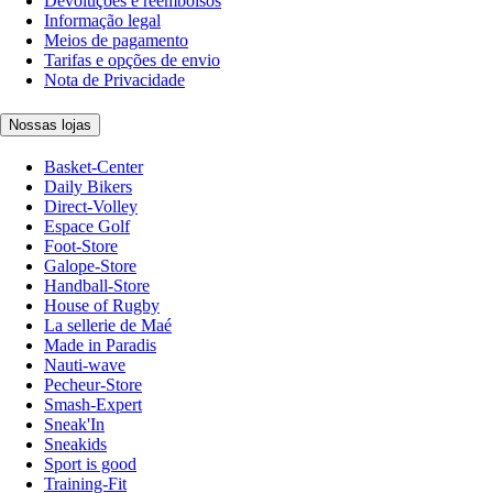
Devoluções e reembolsos
Informação legal
Meios de pagamento
Tarifas e opções de envio
Nota de Privacidade
Nossas lojas
Basket-Center
Daily Bikers
Direct-Volley
Espace Golf
Foot-Store
Galope-Store
Handball-Store
House of Rugby
La sellerie de Maé
Made in Paradis
Nauti-wave
Pecheur-Store
Smash-Expert
Sneak'In
Sneakids
Sport is good
Training-Fit