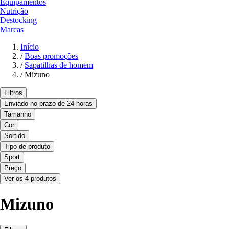
Equipamentos
Nutrição
Destocking
Marcas
Início
/
Boas promoções
/
Sapatilhas de homem
/
Mizuno
Filtros
Enviado no prazo de 24 horas
Tamanho
Cor
Sortido
Tipo de produto
Sport
Preço
Ver os 4 produtos
Mizuno