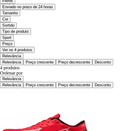
Filtros
Enviado no prazo de 24 horas
Tamanho
Cor
Sortido
Tipo de produto
Sport
Preço
Ver os 4 produtos
Relevância
Relevância
Preço crescente
Preço decrescente
Desconto
4 produtos
Ordenar por
Relevância
Relevância
Preço crescente
Preço decrescente
Desconto