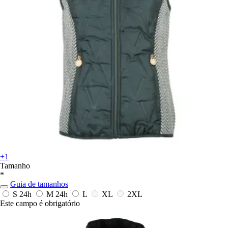
+1
Tamanho
*
Guia de tamanhos
S
24h
M
24h
L
XL
2XL
Este campo é obrigatório