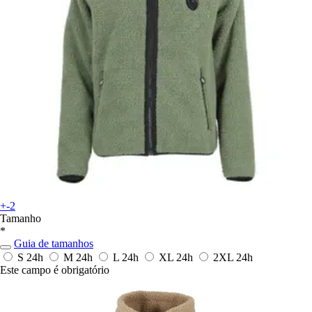
+-2
Tamanho
*
Guia de tamanhos
S
24h
M
24h
L
24h
XL
24h
2XL
24h
Este campo é obrigatório