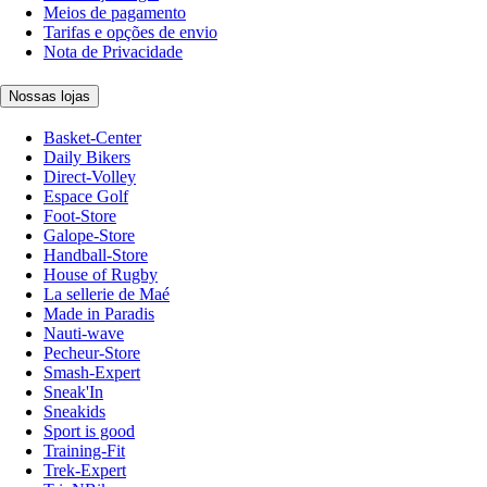
Meios de pagamento
Tarifas e opções de envio
Nota de Privacidade
Nossas lojas
Basket-Center
Daily Bikers
Direct-Volley
Espace Golf
Foot-Store
Galope-Store
Handball-Store
House of Rugby
La sellerie de Maé
Made in Paradis
Nauti-wave
Pecheur-Store
Smash-Expert
Sneak'In
Sneakids
Sport is good
Training-Fit
Trek-Expert