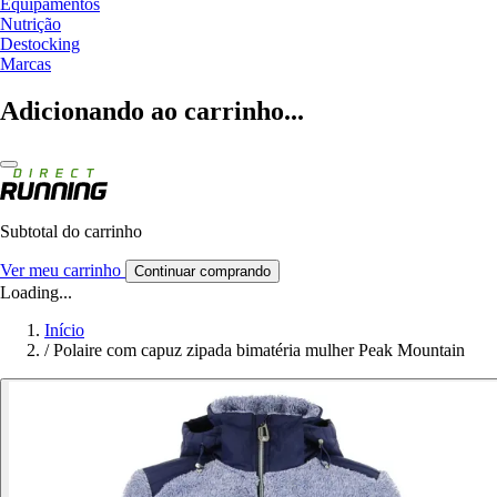
Equipamentos
Nutrição
Destocking
Marcas
Adicionando ao carrinho...
Subtotal do carrinho
Ver meu carrinho
Continuar comprando
Loading...
Início
/
Polaire com capuz zipada bimatéria mulher Peak Mountain