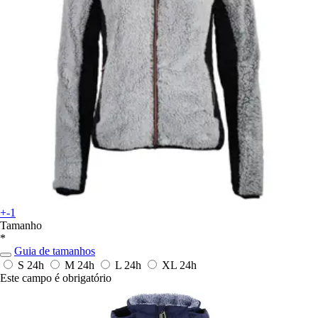
+-1
Tamanho
*
Guia de tamanhos
S
24h
M
24h
L
24h
XL
24h
Este campo é obrigatório