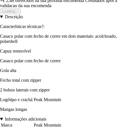
+€ 2,48
oferecidos na sua proxima encomenda
Creditados apos a
validacao da sua encomenda
Loading...
Descrição
Características técnicas?:
Casaco polar com fecho de correr em dois materiais: acolchoado,
polarshell
Capuz removível
Casaco polar com fecho de correr
Gola alta
Fecho total com zipper
2 bolsos laterais com zipper
Logótipo e crachá Peak Mountain
Mangas longas
Informações adicionais
Marca
Peak Mountain