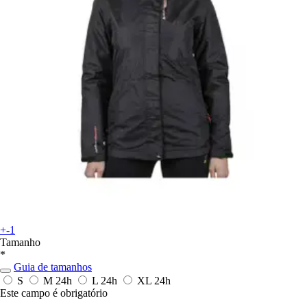
+-1
Tamanho
*
Guia de tamanhos
S
M
24h
L
24h
XL
24h
Este campo é obrigatório