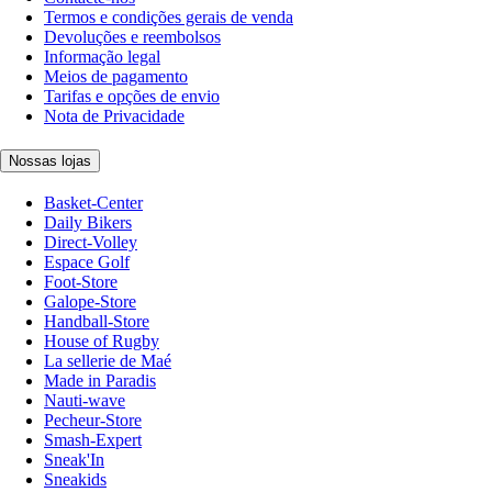
Termos e condições gerais de venda
Devoluções e reembolsos
Informação legal
Meios de pagamento
Tarifas e opções de envio
Nota de Privacidade
Nossas lojas
Basket-Center
Daily Bikers
Direct-Volley
Espace Golf
Foot-Store
Galope-Store
Handball-Store
House of Rugby
La sellerie de Maé
Made in Paradis
Nauti-wave
Pecheur-Store
Smash-Expert
Sneak'In
Sneakids