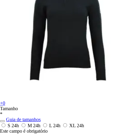
+0
Tamanho
*
Guia de tamanhos
S
24h
M
24h
L
24h
XL
24h
Este campo é obrigatório