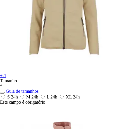
+-1
Tamanho
*
Guia de tamanhos
S
24h
M
24h
L
24h
XL
24h
Este campo é obrigatório