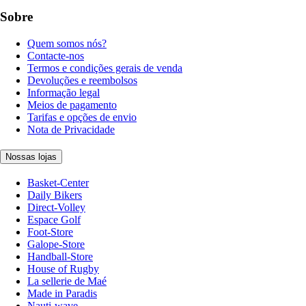
Sobre
Quem somos nós?
Contacte-nos
Termos e condições gerais de venda
Devoluções e reembolsos
Informação legal
Meios de pagamento
Tarifas e opções de envio
Nota de Privacidade
Nossas lojas
Basket-Center
Daily Bikers
Direct-Volley
Espace Golf
Foot-Store
Galope-Store
Handball-Store
House of Rugby
La sellerie de Maé
Made in Paradis
Nauti-wave