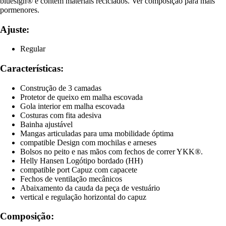
bluesign® e contém materiais reciclados. Ver composição para mais
pormenores.
Ajuste:
Regular
Características:
Construção de 3 camadas
Protetor de queixo em malha escovada
Gola interior em malha escovada
Costuras com fita adesiva
Bainha ajustável
Mangas articuladas para uma mobilidade óptima
compatible Design com mochilas e arneses
Bolsos no peito e nas mãos com fechos de correr YKK®.
Helly Hansen Logótipo bordado (HH)
compatible port Capuz com capacete
Fechos de ventilação mecânicos
Abaixamento da cauda da peça de vestuário
vertical e regulação horizontal do capuz
Composição: